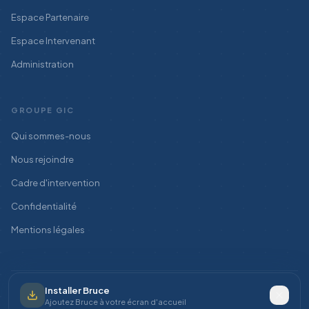
Espace Partenaire
Espace Intervenant
Administration
GROUPE GIC
Qui sommes-nous
Nous rejoindre
Cadre d'intervention
Confidentialité
Mentions légales
Installer Bruce
©
2026
GIC Environnement — Tous droits réservés.
Ajoutez Bruce à votre écran d'accueil
Brochure pro (PDF)