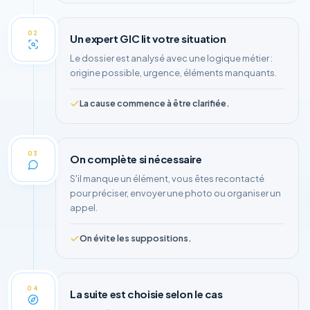
02
Un expert GIC lit votre situation
Le dossier est analysé avec une logique métier :
origine possible, urgence, éléments manquants.
La cause commence à être clarifiée.
03
On complète si nécessaire
S'il manque un élément, vous êtes recontacté
pour préciser, envoyer une photo ou organiser un
appel.
On évite les suppositions.
04
La suite est choisie selon le cas