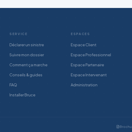
SERVICE
ESPACES
Déclarer un sinistre
Espace Client
Suivre mon dossier
Espace Professionnel
Comment ça marche
Espace Partenaire
Conseils & guides
Espace Intervenant
FAQ
Administration
Installer Bruce
Brochur