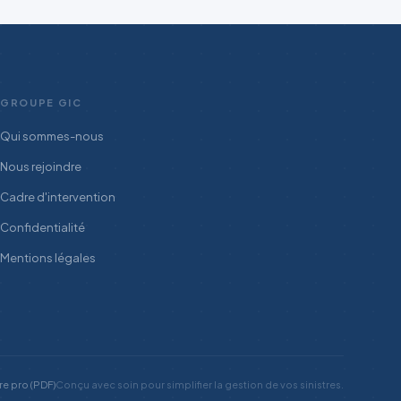
GROUPE GIC
Qui sommes-nous
Nous rejoindre
Cadre d'intervention
Confidentialité
Mentions légales
e pro (PDF)
Conçu avec soin pour simplifier la gestion de vos sinistres.