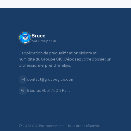
Bruce
par Groupe GIC
L'application de préqualification sinistre et
humidité du Groupe GIC. Déposez votre dossier, un
professionnel prend le relais.
contact@groupegice.com
8 bis rue Abel, 75012 Paris
©
2026
GIC Environnement — Tous droits réservés.