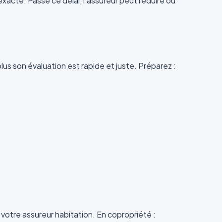
acte. Passé ce délai, l'assureur peut réduire ou
lus son évaluation est rapide et juste. Préparez :
 votre assureur habitation. En copropriété :