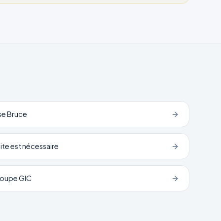
se Bruce
uite est nécessaire
Groupe GIC