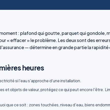
 moment : plafond qui goutte, parquet qui gondole, mu
our « effacer » le problème. Les deux sont des erreur
assurance — détermine en grande partie la rapidité e
emières heures
lectricité si l'eau s'approche d'une installation.
es et objets de valeur, protégez ce qui peut encore l'être. L
uoi que ce soit : zones touchées, niveau d'eau, biens endomm