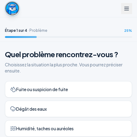
Étape
1
sur
4
·
Problème
25
%
Quel problème rencontrez-vous ?
Choisissez la situation la plus proche. Vous pourrez préciser
ensuite.
Fuite ou suspicion de fuite
Dégât des eaux
Humidité, taches ou auréoles