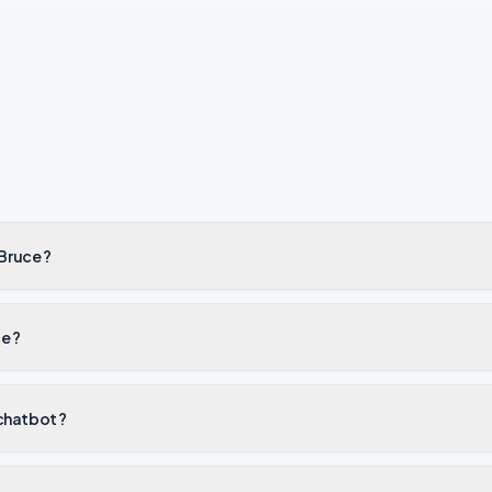
Bruce ?
e ?
 chatbot ?