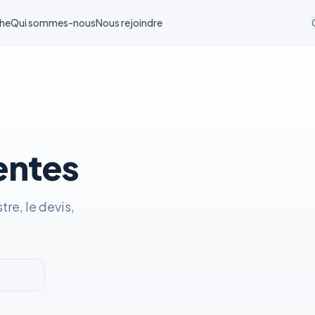
he
Qui sommes-nous
Nous rejoindre
entes
tre, le devis,