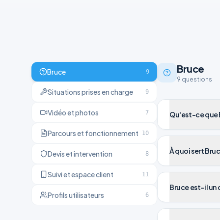
Bruce
Bruce
9
9
question
s
Situations prises en charge
9
Vidéo et photos
7
Qu'est-ce que 
Parcours et fonctionnement
10
À quoi sert Bruc
Devis et intervention
8
Suivi et espace client
11
Bruce est-il un
Profils utilisateurs
6