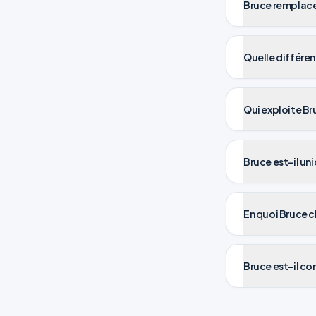
Bruce remplace-
Quelle différen
Qui exploite Br
Bruce est-il un
En quoi Bruce c
Bruce est-il con