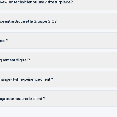
t-il un technicien ou une visite sur place ?
ce entre Bruce et le Groupe GIC ?
uce ?
iquement digital ?
hange-t-il l'expérience client ?
çu pour rassurer le client ?