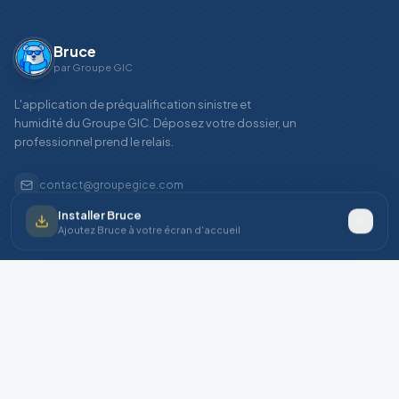
Bruce
par Groupe GIC
L'application de préqualification sinistre et
humidité du Groupe GIC. Déposez votre dossier, un
professionnel prend le relais.
contact@groupegice.com
Installer Bruce
8 bis rue Abel, 75012 Paris
Ajoutez Bruce à votre écran d'accueil
SERVICE
Déclarer un sinistre
Suivre mon dossier
Comment ça marche