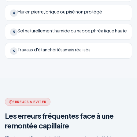
Mur en pierre, brique ou pisé non protégé
4
Sol naturellement humide ou nappe phréatique haute
5
Travaux d'étanchéité jamais réalisés
6
ERREURS À ÉVITER
Les erreurs fréquentes face à une
remontée capillaire