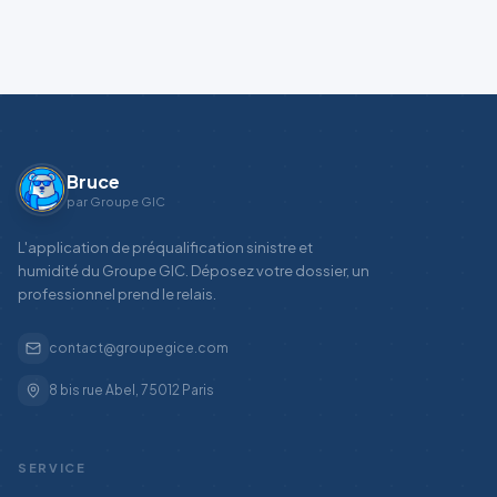
Bruce
par Groupe GIC
L'application de préqualification sinistre et
humidité du Groupe GIC. Déposez votre dossier, un
professionnel prend le relais.
contact@groupegice.com
8 bis rue Abel, 75012 Paris
SERVICE